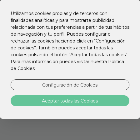
EN
PT
Utilizamos cookies propias y de terceros con
ES
finalidades analíticas y para mostrarte publicidad
relacionada con tus preferencias a partir de tus hábitos
BUSQUEMOS DE NUEVO
de navegación y tu perfil. Puedes configurar o
rechazar las cookies haciendo click en “Configuración
de cookies”. También puedes aceptar todas las
cookies pulsando el botón “Aceptar todas las cookies”.
Para más información puedes visitar nuestra Politica
de Cookies.
Configuración de Cookies
STAY HOTELS
Aceptar todas las Cookies
Descubre la ubicación ideal para tu viaje con
todo lo que necesitas para relajarte,
Trabajar o explorar la ciudad.