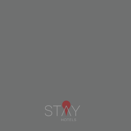
FILTRADO POR
ORDER BY
PRICE
FILTRADO POR
No se han encontrado ofertas.
PRICE UNTIL
€
Menu
ACCESIBILIDAD
Linkedin
instagram
facebook
Contactos
BUSCAR