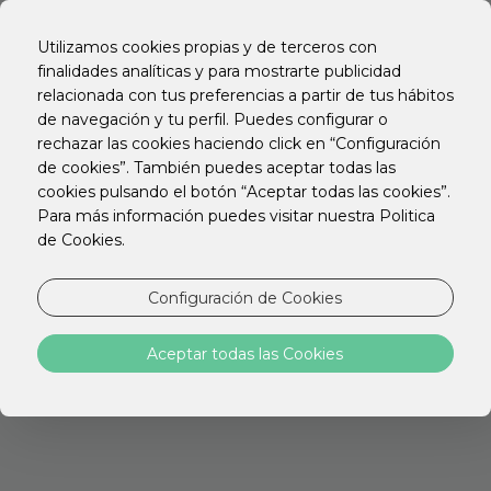
EN
PT
Utilizamos cookies propias y de terceros con
ES
finalidades analíticas y para mostrarte publicidad
relacionada con tus preferencias a partir de tus hábitos
BUSQUEMOS DE NUEVO
de navegación y tu perfil. Puedes configurar o
rechazar las cookies haciendo click en “Configuración
de cookies”. También puedes aceptar todas las
cookies pulsando el botón “Aceptar todas las cookies”.
Para más información puedes visitar nuestra Politica
de Cookies.
Configuración de Cookies
STAY HOTELS
Aceptar todas las Cookies
Descubre la ubicación ideal para tu viaje con
todo lo que necesitas para relajarte,
Trabajar o explorar la ciudad.