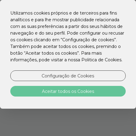
EN
PT
Utilizamos cookies próprios e de terceiros para fins
ES
analíticos e para lhe mostrar publicidade relacionada
com as suas preferências a partir dos seus hábitos de
NOVA PESQUISA?
navegação e do seu perfil. Pode configurar ou recusar
os cookies clicando em “Configuração de cookies”.
Também pode aceitar todos os cookies, premindo o
botão “Aceitar todos os cookies”. Para mais
informações, pode visitar a nossa Politica de Cookies.
Configuração de Cookies
STAY HOTELS
Aceitar todos os Cookies
Descubra a localização ideal para a sua viagem
com tudo o que precisa para descansar,
trabalhar ou explorar a cidade.