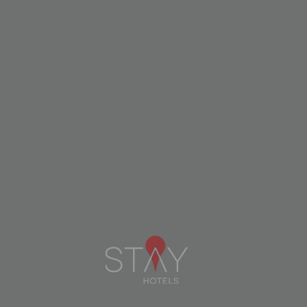
FILTRAR POR
ORDENAR POR
PREÇO
FILTRAR POR
Não foram encontradas ofertas.
PREÇO ATÉ:
€
Menu
FACILIDADES
Linkedin
instagram
facebook
Contactos
PESQUISAR