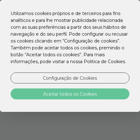
EN
PT
Utilizamos cookies próprios e de terceiros para fins
ES
analíticos e para lhe mostrar publicidade relacionada
com as suas preferências a partir dos seus hábitos de
NOVA PESQUISA?
navegação e do seu perfil. Pode configurar ou recusar
os cookies clicando em “Configuração de cookies”.
Também pode aceitar todos os cookies, premindo o
botão “Aceitar todos os cookies”. Para mais
informações, pode visitar a nossa Politica de Cookies.
Configuração de Cookies
STAY HOTELS
Aceitar todos os Cookies
Descubra a localização ideal para a sua viagem
com tudo o que precisa para descansar,
trabalhar ou explorar a cidade.