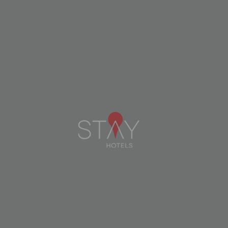
MESMO
Se pretende parar de receber a nossa
newsletter, Clique aqui.
Newsletters
Subscreva a nossa newsletter e
receba as nossas novidades e
ofertas exclusivas.
SUBSCREVER