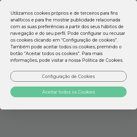
EN
PT
Utilizamos cookies próprios e de terceiros para fins
ES
analíticos e para lhe mostrar publicidade relacionada
com as suas preferências a partir dos seus hábitos de
navegação e do seu perfil. Pode configurar ou recusar
os cookies clicando em “Configuração de cookies”.
Também pode aceitar todos os cookies, premindo o
Subscreva a
botão “Aceitar todos os cookies”. Para mais
informações, pode visitar a nossa Politica de Cookies.
newsletter Stay
Hotels
Configuração de Cookies
Aceitar todos os Cookies
Se pretende receber a nossa newsletter,
por favor, deixe-nos as suas informações.
Estes elementos não serão utilizados para
outros fins nem divulgados em qualquer
contexto. Obrigado.